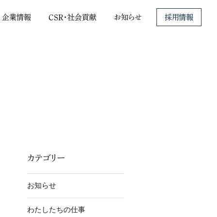
C
S
R
・
社
会
貢
献
企
業
情
報
お
知
ら
せ
採用情報
カテゴリー
お知らせ
わたしたちの仕事