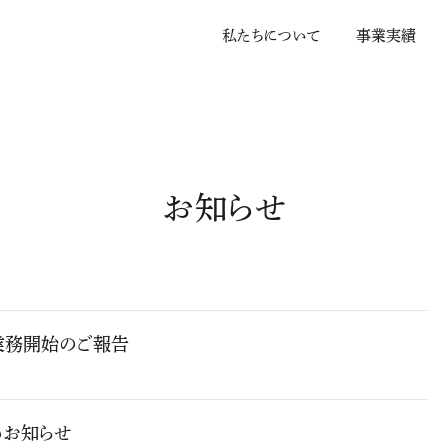
私
た
ち
に
つ
い
て
事
業
実
績
お知らせ
業務開始のご報告
うお知らせ