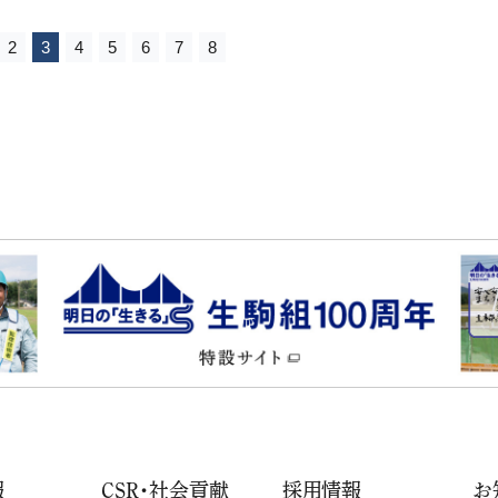
2
3
4
5
6
7
8
報
CSR・社会貢献
採用情報
お