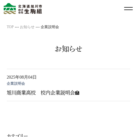
メ
ニ
ュ
TOP
お知らせ
企業説明会
ー
を
開
お知らせ
閉
す
る
2025年08月04日
企業説明会
旭川商業高校 校内企業説明会🏫
カテゴリー