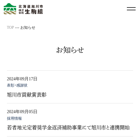
メ
ニ
ュ
TOP
お知らせ
ー
を
開
お知らせ
閉
す
る
2024年09月17日
表彰・感謝状
旭川市貢献賞表彰
2024年09月05日
採用情報
若者地元定着奨学金返済補助事業にて旭川市と連携開始