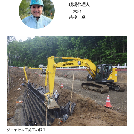
現場代理人
前例のない施工条件を、確かな技術で乗り
土木部
越える。
越後 卓
農地
地域交通を支える道路線改良その2工事
工事完了
2026.02.20
道路
農業の持続性を高める、旭正南第1地区42
工区整備
工事完了
2025.12.19
農地
ICT施工で挑んだ水田地帯における農業基
盤の強化
工事完了
2026.02.20
ダイヤセル工施工の様子