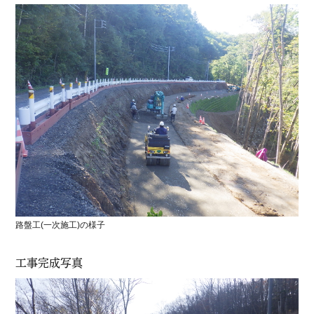
農地
老朽化した橋梁を守り継ぐ、巻立て新設工
事
工事完了
2026.03.30
橋梁
1
2
3
4
5
6
路盤工(一次施工)の様子
工事完成写真