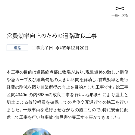
メ
記
一覧へ戻る
ニ
事
ュ
TOP
事業実績
を
ー
閉
営農効率向上のための道路改良工事
を
じ
開
事業実績
工事完了日
令和5年12月20日
道路
る
閉
す
全て
トンネル
橋梁
河川
治山
災害対策
る
本工事の目的は道路終点部に牧場があり、現道道路の激しい損傷
砂防
農地
道路
や急カーブ及び縦断勾配の大きい区間を解消し、営農効率と走行
経費の削減を図り農業所得の向上を目的とした工事です。総工事
区間4340mの内698mの改良工事を行い、地形条件により盛土と
切土による仮設幅員を確保しての片側交互通行での施工を行い
未来の農業を支える、14haの大地づくり
ました。一般車両を通行させながらの施工なので、特に安全に配
慮して工事を行い無事故・無災害で完工する事ができました。
農地