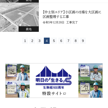
農地
【中士別エリア】小区画のほ場を大区画に
区画整理する工事
工事完了
令和5年12月20日
農地
1
2
3
4
5
6
7
8
9
道路土工の様子
工事完成写真