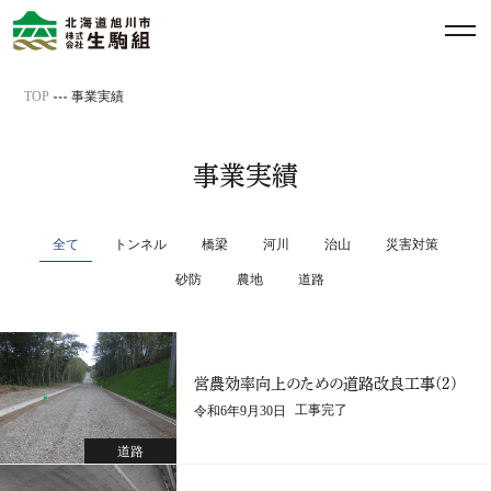
メ
ニ
ュ
TOP
事業実績
ー
営農効率向上のための道路改良工事(2)
を
開
事業実績
工事完了日
令和6年9月30日
道路
閉
す
全て
トンネル
橋梁
河川
治山
災害対策
る
本工事の目的は道路終点部に牧場があり、現道道路の激しい損傷
砂防
農地
道路
や急カーブ及び縦断勾配の大きい区間を解消し、営農効率と走行
経費の削減を図り農業所得の向上を目的とした工事です。総工事
区間4340mの内328mの改良工事を行い、地形条件により切土に
よる仮設幅員を確保しての片側交互通行での施工を行いました。
営農効率向上のための道路改良工事(2)
一般車両を通行させながらの施工なので、特に安全に配慮して工
工事完了
令和6年9月30日
事を行い無事故・無災害で完工する事ができました。
道路