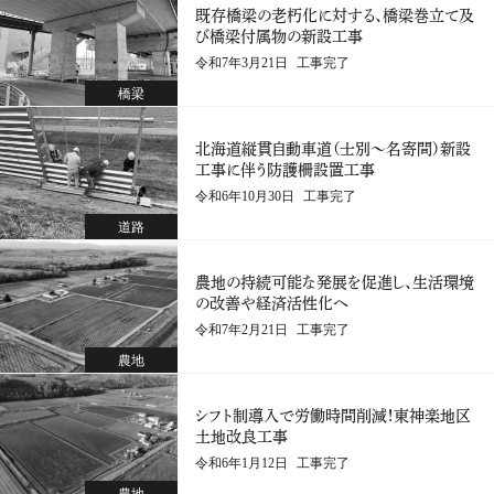
既存橋梁の老朽化に対する、橋梁巻立て及
現場代理人
び橋梁付属物の新設工事
土木部
越後 卓
工事完了
令和7年3月21日
橋梁
北海道縦貫自動車道（士別～名寄間）新設
工事に伴う防護柵設置工事
工事完了
令和6年10月30日
道路
農地の持続可能な発展を促進し、生活環境
の改善や経済活性化へ
工事完了
令和7年2月21日
農地
シフト制導入で労働時間削減！東神楽地区
土地改良工事
工事完了
令和6年1月12日
有機材種子吹付 完了写真