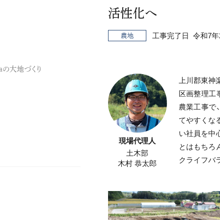
活性化へ
工事完了日
令和7年
農地
aの大地づくり
上川郡東神
区画整理工
農業工事で
てやすくな
い社員を中
現場代理人
とはもちろ
土木部
クライフバ
木村 恭太郎