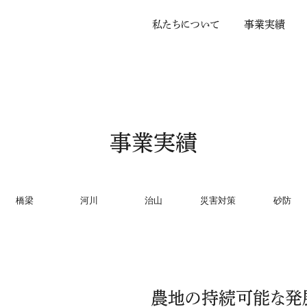
私
た
ち
に
つ
い
て
事
業
実
績
事業実績
橋梁
河川
治山
災害対策
砂防
農地の持続可能な発