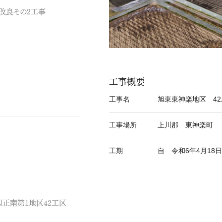
改良その2工事
工事概要
工事名
旭東東神楽地区 4
工事場所
上川郡 東神楽町
工期
自 令和6年4月18
旭正南第1地区42工区