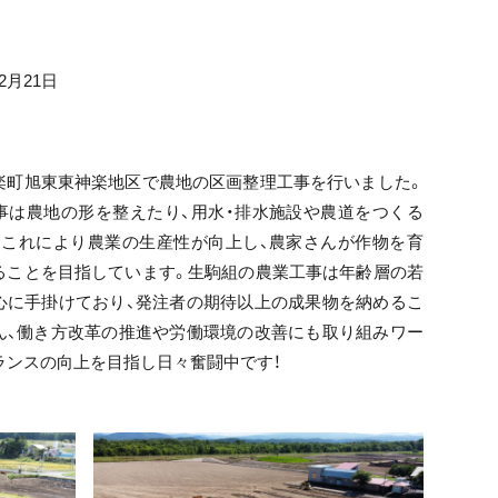
2月21日
楽町旭東東神楽地区で農地の区画整理工事を行いました。
事は農地の形を整えたり、用水・排水施設や農道をつくる
、これにより農業の生産性が向上し、農家さんが作物を育
ることを目指しています。生駒組の農業工事は年齢層の若
心に手掛けており、発注者の期待以上の成果物を納めるこ
ん、働き方改革の推進や労働環境の改善にも取り組みワー
ランスの向上を目指し日々奮闘中です！