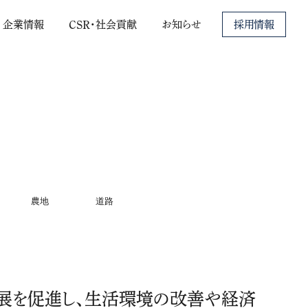
C
S
R
・
社
会
貢
献
企
業
情
報
お
知
ら
せ
採用情報
農地
道路
展を促進し、生活環境の改善や経済