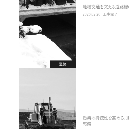
地域交通を支える道路線
2026.02.20
工事完了
道路
農業の持続性を高める、
整備