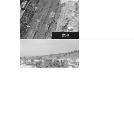
農地
老朽化した橋梁を守り継
2026.03.30
工事完了