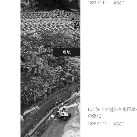
2025.12.19
工事完了
農地
ICT施工で挑んだ水田
の強化
2026.02.20
工事完了