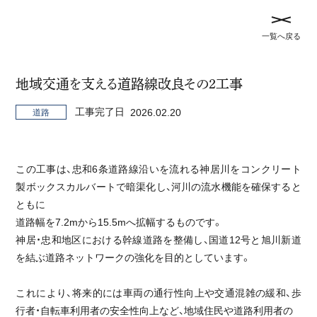
メ
記
一覧へ戻る
ニ
事
ュ
TOP
事業実績
を
ー
閉
地域交通を支える道路線改良その2工事
を
じ
開
事業実績
工事完了日
2026.02.20
道路
る
閉
す
全て
トンネル
橋梁
河川
治山
災害対策
る
この工事は、忠和6条道路線沿いを流れる神居川をコンクリート
砂防
農地
道路
製ボックスカルバートで暗渠化し、河川の流水機能を確保すると
ともに
道路幅を7.2mから15.5mへ拡幅するものです。
神居・忠和地区における幹線道路を整備し、国道12号と旭川新道
未来の農業を支える、14haの大地づくり
を結ぶ道路ネットワークの強化を目的としています。
農地
これにより、将来的には車両の通行性向上や交通混雑の緩和、歩
行者・自転車利用者の安全性向上など、地域住民や道路利用者の