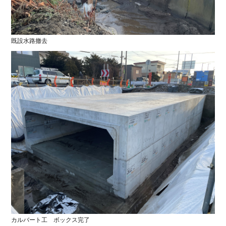
農地
老朽化した橋梁を守り継ぐ、巻立て新設工
事
既設水路撤去
工事完了
2026.03.30
橋梁
1
2
3
4
5
6
カルバート工 ボックス完了