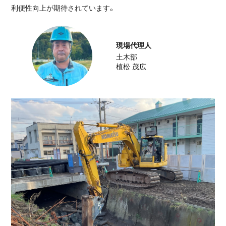
利便性向上が期待されています。
前例のない施工条件を、確かな技術で乗り
越える。
農地
現場代理人
土木部
植松 茂広
地域交通を支える道路線改良その2工事
工事完了
2026.02.20
道路
農業の持続性を高める、旭正南第1地区42
工区整備
工事完了
2025.12.19
農地
ICT施工で挑んだ水田地帯における農業基
盤の強化
工事完了
2026.02.20