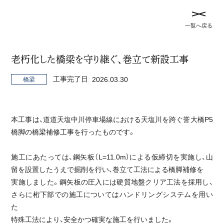
メ
記
一覧へ戻る
ニ
事
ュ
TOP
事業実績
を
ー
閉
老朽化した橋梁を守り継ぐ、巻立て新設工事
を
じ
開
事業実績
工事完了日
2026.03.30
橋梁
る
閉
す
全て
トンネル
橋梁
河川
治山
災害対策
る
本工事は、道道天塩中川停車場線における天塩川を跨ぐ誉大橋P5
砂防
農地
道路
橋脚の橋梁補修工事を行ったものです。
施工にあたっては、鋼矢板（L=11.0m）による仮締切を実施し、山
留を設置したうえで掘削を行い、巻立て工法による橋脚補修を
未来の農業を支える、14haの大地づくり
実施しました。鋼矢板の圧入には硬質地盤クリア工法を採用し、
さらに桁下部での施工についてはハンドリングシステムを用い
農地
た
特殊工法により、安全かつ確実な施工を行いました。