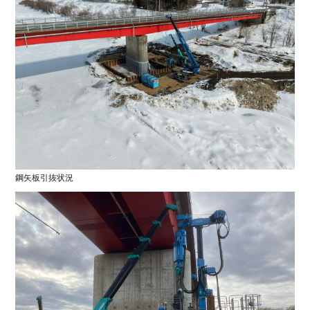
農地
老朽化した橋梁を守り継ぐ、巻立て新設工
事
工事完了
2026.03.30
橋梁
1
2
3
4
5
6
鋼矢板引抜状況