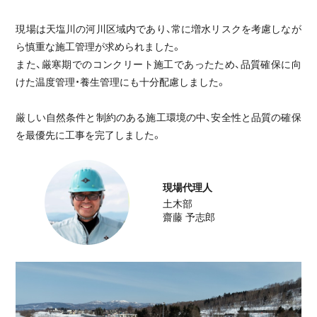
前例のない施工条件を、確かな技術で乗り
現場は天塩川の河川区域内であり、常に増水リスクを考慮しなが
越える。
ら慎重な施工管理が求められました。
農地
また、厳寒期でのコンクリート施工であったため、品質確保に向
けた温度管理・養生管理にも十分配慮しました。
地域交通を支える道路線改良その2工事
厳しい自然条件と制約のある施工環境の中、安全性と品質の確保
工事完了
2026.02.20
を最優先に工事を完了しました。
道路
農業の持続性を高める、旭正南第1地区42
現場代理人
工区整備
土木部
工事完了
2025.12.19
齋藤 予志郎
農地
ICT施工で挑んだ水田地帯における農業基
盤の強化
工事完了
2026.02.20