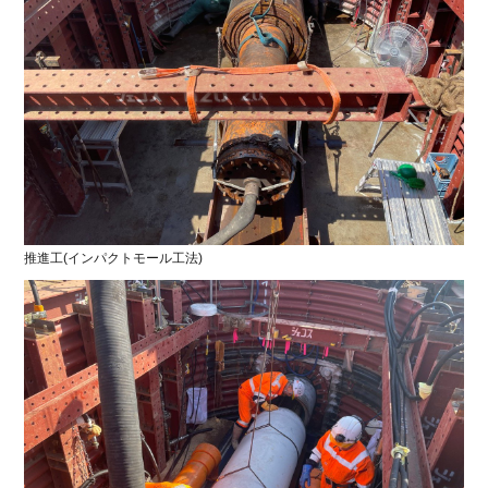
農地
老朽化した橋梁を守り継ぐ、巻立て新設工
事
工事完了
2026.03.30
橋梁
1
2
3
4
5
6
推進工(インパクトモール工法)