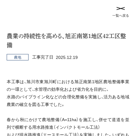
メ
記
一覧へ戻る
ニ
事
ュ
TOP
事業実績
を
ー
閉
農業の持続性を高める、旭正南第1地区42工区整
を
じ
備
開
事業実績
る
閉
工事完了日
2025.12.19
農地
す
全て
トンネル
橋梁
河川
治山
災害対策
る
砂防
農地
道路
本工事は、旭川市東旭川町における旭正南第1地区農地整備事業
の一環として、水管理の効率化および省力化を目的に、
水路のパイプライン化などの合理化整備を実施し、活力ある地域
農業の確立を図る工事でした。
未来の農業を支える、14haの大地づくり
春から秋にかけて農地整備（A=11ha）を施工し、併せて道道を並
農地
列で横断する用水路推進（インパクトモール工法）
および排水路推進（エースモール工法）を実施しました。いずれも