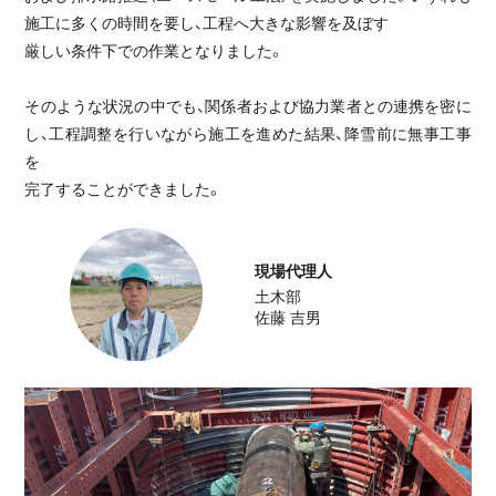
施工に多くの時間を要し、工程へ大きな影響を及ぼす
前例のない施工条件を、確かな技術で乗り
厳しい条件下での作業となりました。
越える。
農地
そのような状況の中でも、関係者および協力業者との連携を密に
し、工程調整を行いながら施工を進めた結果、降雪前に無事工事
地域交通を支える道路線改良その2工事
を
工事完了
2026.02.20
完了することができました。
道路
現場代理人
農業の持続性を高める、旭正南第1地区42
土木部
工区整備
佐藤 吉男
工事完了
2025.12.19
農地
ICT施工で挑んだ水田地帯における農業基
盤の強化
工事完了
2026.02.20