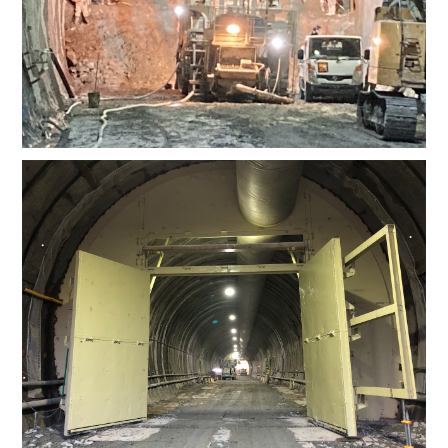
農地
老朽化した橋梁を守り継ぐ、巻立て新設工
事
工事完了
2026.03.30
橋梁
1
2
3
4
5
6