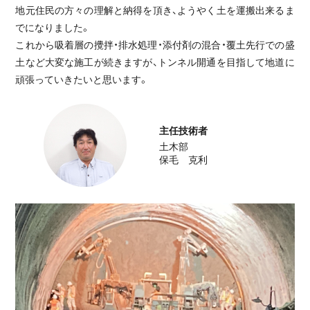
地元住民の方々の理解と納得を頂き、ようやく土を運搬出来るま
前例のない施工条件を、確かな技術で乗り
でになりました。
越える。
これから吸着層の攪拌・排水処理・添付剤の混合・覆土先行での盛
農地
土など大変な施工が続きますが、トンネル開通を目指して地道に
頑張っていきたいと思います。
地域交通を支える道路線改良その2工事
工事完了
2026.02.20
主任技術者
道路
土木部
保毛 克利
農業の持続性を高める、旭正南第1地区42
工区整備
工事完了
2025.12.19
農地
ICT施工で挑んだ水田地帯における農業基
盤の強化
工事完了
2026.02.20