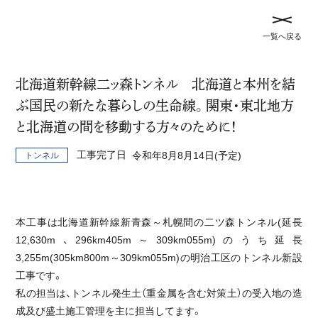
メ
記
一覧へ戻る
ニ
事
ュ
TOP
事業実績
を
ー
閉
北海道新幹線二ッ森トンネル 北海道と本州を結
を
じ
ぶ国民の新たな暮らしの生命線。関東・東北地方
開
事業実績
る
と北海道の間を移動する方々のために！
閉
す
工事完了日
令和年8月8月14日(予定)
トンネル
全て
トンネル
橋梁
河川
治山
災害対策
る
砂防
農地
道路
本工事は北海道新幹線新青森～札幌間の二ツ森トンネル(延長
12,630m、296km405m～309km055m)のうち延長
3,255m(305km800m～309km055m)の明治工区のトンネル新設
未来の農業を支える、14haの大地づくり
工事です。
私の担当は、トンネル発生土（重金属を含む対策土）の受入地の造
農地
成及び盛土施工管理を主に担当してます。