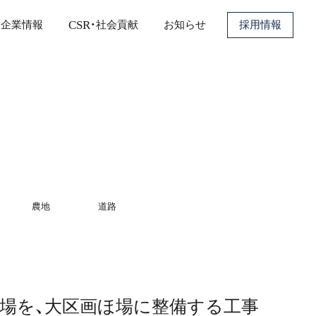
C
S
R
・
社
会
貢
献
企
業
情
報
お
知
ら
せ
採用情報
農地
道路
場を、大区画ほ場に整備する工事