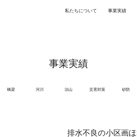
私
た
ち
に
つ
い
て
事
業
実
績
事業実績
橋梁
河川
治山
災害対策
砂防
排水不良の小区画ほ