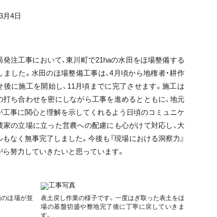
3月4日
局発注工事において、東川町で21haの水田をほ場整備する
しました。水田のほ場整備工事は、4月頃から地権者・耕作
せ後に施工を開始し、11月頃までに完了させます。施工は
の打ち合わせを密にしながら工事を進めるとともに、地元
が工事に関心と理解を示してくれるよう日頃のコミュニケ
農家の立場に立った営農への配慮にも心がけて対応し、大
ルもなく無事完了しました。今後も『現場における洞察力』
がら努力していきたいと思っています。
画のほ場が並
表土戻し作業の様子です。一度はぎ取った表土をほ
場の基盤切盛や整地完了後に丁寧に戻していきま
す。