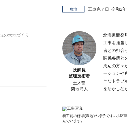
工事完了日
令和2年
農地
北海道開発
haの大地づくり
工事を担当
者との打合
関係各所と
周辺の方々
技師長
ーションや
監理技術者
きなトラブ
土木部
を活かしな
菊地尚人
着工前のほ場(農地)の様子です。小区
んでいます。