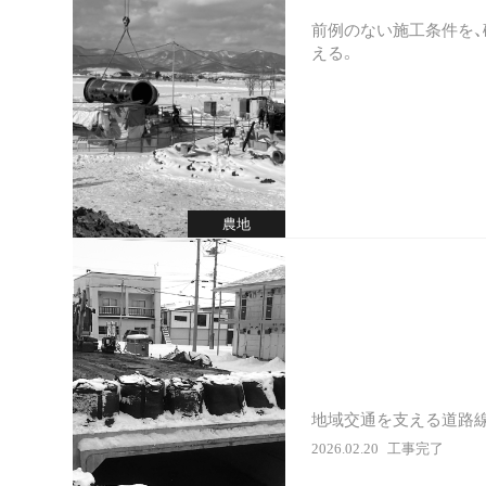
前例のない施工条件を
える。
農地
地域交通を支える道路線
2026.02.20
工事完了