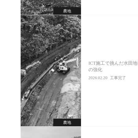
農地
ICT施工で挑んだ水田
の強化
2026.02.20
工事完了
農地