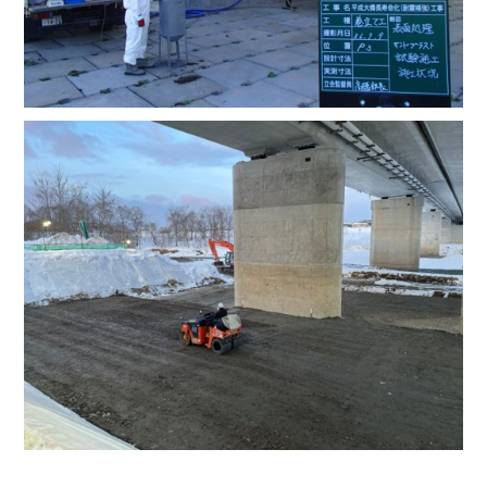
農地
老朽化した橋梁を守り継ぐ、巻立て新設工
事
工事完了
2026.03.30
橋梁
1
2
3
4
5
6