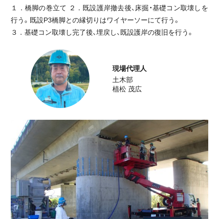
１．橋脚の巻立て ２．既設護岸撤去後、床掘・基礎コン取壊しを
前例のない施工条件を、確かな技術で乗り
行う。既設P3橋脚との縁切りはワイヤーソーにて行う。
越える。
３．基礎コン取壊し完了後、埋戻し、既設護岸の復旧を行う。
農地
現場代理人
地域交通を支える道路線改良その2工事
土木部
工事完了
2026.02.20
植松 茂広
道路
農業の持続性を高める、旭正南第1地区42
工区整備
工事完了
2025.12.19
農地
ICT施工で挑んだ水田地帯における農業基
盤の強化
工事完了
2026.02.20