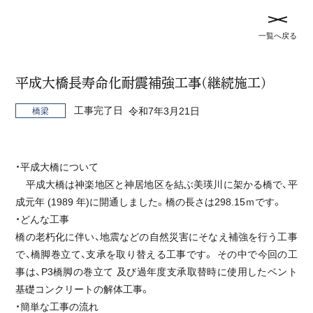
メ
記
一覧へ戻る
ニ
事
ュ
TOP
事業実績
を
ー
閉
平成大橋長寿命化耐震補強工事(継続施工)
を
じ
開
事業実績
工事完了日
令和7年3月21日
橋梁
る
閉
す
全て
トンネル
橋梁
河川
治山
災害対策
る
・平成大橋について
砂防
農地
道路
平成大橋は神楽地区と神居地区を結ぶ美瑛川に架かる橋で、平
成元年 (1989 年)に開通しました。橋の長さは298.15ｍです。
・どんな工事
橋の老朽化に伴い、地震などの自然災害にそなえ補強を行う工事
未来の農業を支える、14haの大地づくり
で、橋脚巻立て、支承を取り替える工事です。 その中で今回の工
事は、P3橋脚の巻立て 及び過年度支承取替時に使用したベント
農地
基礎コンクリートの解体工事。
・簡単な工事の流れ