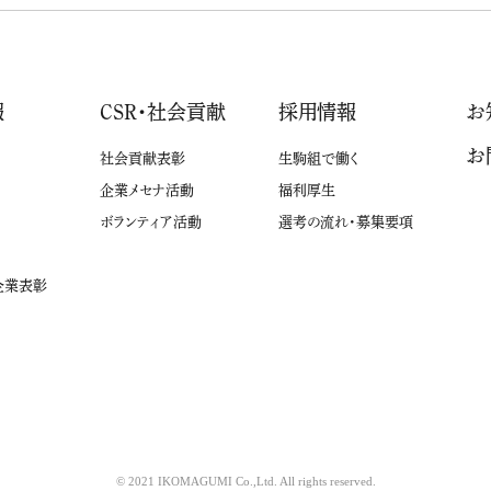
報
CSR・社会貢献
採用情報
お
お
社会貢献表彰
生駒組で働く
企業メセナ活動
福利厚生
ボランティア活動
選考の流れ・募集要項
企業表彰
© 2021 IKOMAGUMI Co.,Ltd. All rights reserved.