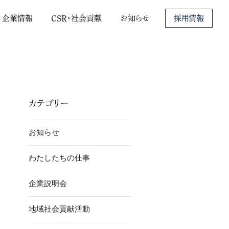
C
S
R
・
社
会
貢
献
企
業
情
報
お
知
ら
せ
採用情報
カテゴリー
お知らせ
わたしたちの仕事
企業説明会
地域社会貢献活動