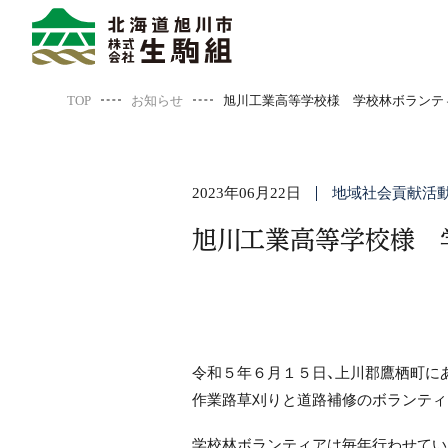
TOP
お知らせ
旭川工業高等学校様 学校林ボランティ
2023年06月22日
地域社会貢献活
旭川工業高等学校様 学
令和５年６月１５日、上川郡鷹栖町に
作業路草刈りと道路補修のボランティ
学校林ボランティアは毎年行わせてい