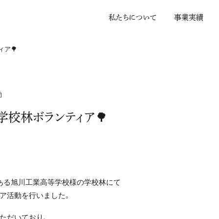
私
た
ち
に
つ
い
て
事
業
実
績
ア🌳
動
校林ボランティア🌳
ある旭川工業高等学校様の学校林にて
ア活動を行いました。
ただいており、