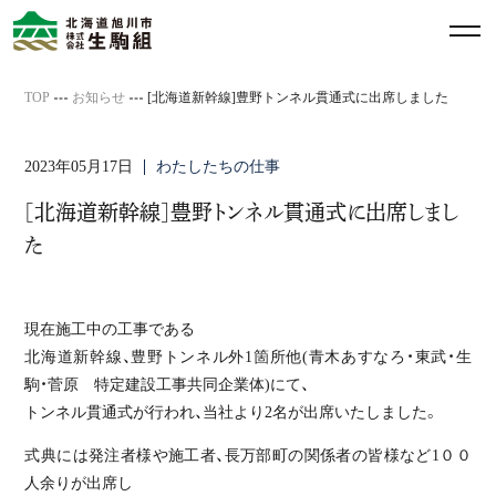
メ
ニ
ュ
TOP
お知らせ
[北海道新幹線]豊野トンネル貫通式に出席しました
ー
を
2023年05月17日
わたしたちの仕事
開
閉
[北海道新幹線]豊野トンネル貫通式に出席しまし
す
た
る
現在施工中の工事である
北海道新幹線、豊野トンネル外1箇所他(青木あすなろ・東武・生
駒・菅原 特定建設工事共同企業体)にて、
トンネル貫通式が行われ、当社より2名が出席いたしました。
式典には発注者様や施工者、長万部町の関係者の皆様など1００
人余りが出席し