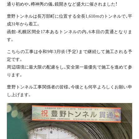
通り初めや、樽神輿の儀、鏡開きなど盛大に催されました！
豊野トンネルは長万部町に位置する全長1,610ｍのトンネルで、平
成31年から着工。
函館-札幌区間全17本あるトンネルの内、6本目の貫通となりま
す。
こちらの工事は令和9年3月頃（予定）まで継続して施工される予
定です。
周辺環境に最大限の配慮をし、安全第一最優先で施工を進めて参
ります。
豊野トンネル工事関係者の皆様、今後とも何卒よろしくお願い申
し上げます。