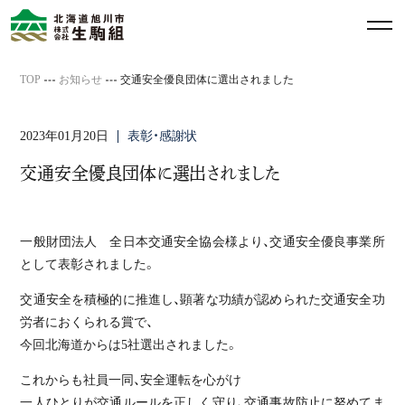
メ
ニ
ュ
TOP
お知らせ
交通安全優良団体に選出されました
ー
を
2023年01月20日
表彰・感謝状
開
閉
交通安全優良団体に選出されました
す
る
一般財団法人 全日本交通安全協会様より、交通安全優良事業所
として表彰されました。
交通安全を積極的に推進し、顕著な功績が認められた交通安全功
労者におくられる賞で、
今回北海道からは5社選出されました。
これからも社員一同、安全運転を心がけ
一人ひとりが交通ルールを正しく守り、交通事故防止に努めてま