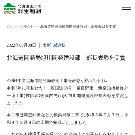
メ
ニ
ュ
TOP
お知らせ
北海道開発局旭川開発建設部 部長表彰を受賞
ー
を
2022年08月08日
表彰・感謝状
開
閉
北海道開発局旭川開発建設部 部長表彰を受賞
す
る
令和4年度北海道開発局優良工事等表彰が執り行われ、
令和3年に手掛けた「一般国道38号 富良野市 新空知橋補修外
一連工事(技術者：佐藤吉男)」が、旭川開発建設部長表彰を受賞し
ました！
本工事は新空知橋などの橋梁補修工事で、令和３年７月７日～令
和４年３月９日の工期で完成いたしました。
これからも建設工事を通じて、社会や人々の暮らしをお支えでき