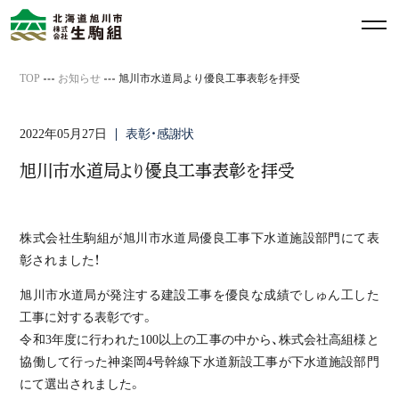
メ
ニ
ュ
TOP
お知らせ
旭川市水道局より優良工事表彰を拝受
ー
を
2022年05月27日
表彰・感謝状
開
閉
旭川市水道局より優良工事表彰を拝受
す
る
株式会社生駒組が旭川市水道局優良工事下水道施設部門にて表
彰されました！
旭川市水道局が発注する建設工事を優良な成績でしゅん工した
工事に対する表彰です。
令和3年度に行われた100以上の工事の中から、株式会社高組様と
協働して行った神楽岡4号幹線下水道新設工事が下水道施設部門
にて選出されました。