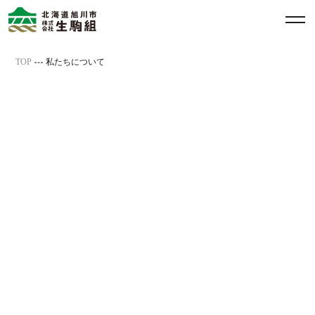
メ
ニ
ュ
TOP
私たちについて
ー
を
開
閉
す
る